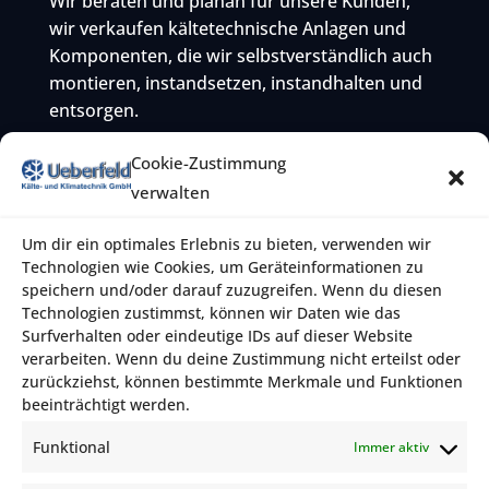
Wir beraten und planan für unsere Kunden,
wir verkaufen kältetechnische Anlagen und
Komponenten, die wir selbstverständlich auch
montieren, instandsetzen, instandhalten und
entsorgen.
KONTAKT
Cookie-Zustimmung
verwalten
Ueberfeld Kälte- und Klimatechnik GmbH
Um dir ein optimales Erlebnis zu bieten, verwenden wir
Rheinfeld 22
Technologien wie Cookies, um Geräteinformationen zu
47495 Rheinberg
speichern und/oder darauf zuzugreifen. Wenn du diesen
Technologien zustimmst, können wir Daten wie das
Telefon:
02843 / 99 05 06
Surfverhalten oder eindeutige IDs auf dieser Website
verarbeiten. Wenn du deine Zustimmung nicht erteilst oder
E-Mail:
info@ueberfeld.de
zurückziehst, können bestimmte Merkmale und Funktionen
beeinträchtigt werden.
NAVIGATION
Funktional
Immer aktiv
Start